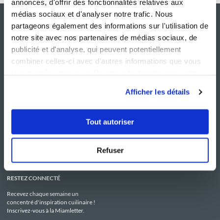
annonces, d'offrir des fonctionnalités relatives aux
médias sociaux et d'analyser notre trafic. Nous
partageons également des informations sur l'utilisation de
notre site avec nos partenaires de médias sociaux, de
publicité et d'analyse, qui peuvent potentiellement
combiner celles-ci avec d'autres informations que vous
leur avez fournies ou qu'ils ont collectées lors de votre
utilisation de leurs services.
Afficher les détails
NOS SITES
SERVICE CONSO
Guy Demarle
Contactez-nous
Tout autoriser
Club Guy Demarle
C.G.U
Le Mag'
Mentions légales
Boutique
Politique de confidentialité
Be Save
Utilisation des Cookies
Refuser
i-Cook'in
RESTEZ CONNECTÉ
Recevez chaque semaine un
concentré d'inspiration cuilinaire !
Inscrivez-vous à la Miamletter.