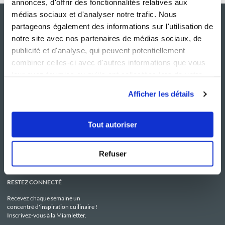
annonces, d'offrir des fonctionnalités relatives aux
médias sociaux et d'analyser notre trafic. Nous
partageons également des informations sur l'utilisation de
notre site avec nos partenaires de médias sociaux, de
publicité et d'analyse, qui peuvent potentiellement
combiner celles-ci avec d'autres informations que vous
leur avez fournies ou qu'ils ont collectées lors de votre
utilisation de leurs services.
Afficher les détails
NOS SITES
SERVICE CONSO
Guy Demarle
Contactez-nous
Tout autoriser
Club Guy Demarle
C.G.U
Le Mag'
Mentions légales
Boutique
Politique de confidentialité
Be Save
Utilisation des Cookies
Refuser
i-Cook'in
RESTEZ CONNECTÉ
Recevez chaque semaine un
concentré d'inspiration cuilinaire !
Inscrivez-vous à la Miamletter.