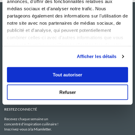
annonces, d'offrir des fonctionnalités relatives aux
médias sociaux et d'analyser notre trafic. Nous
partageons également des informations sur l'utilisation de
notre site avec nos partenaires de médias sociaux, de
publicité et d'analyse, qui peuvent potentiellement
combiner celles-ci avec d'autres informations que vous
leur avez fournies ou qu'ils ont collectées lors de votre
utilisation de leurs services.
Afficher les détails
NOS SITES
SERVICE CONSO
Guy Demarle
Contactez-nous
Tout autoriser
Club Guy Demarle
C.G.U
Le Mag'
Mentions légales
Boutique
Politique de confidentialité
Be Save
Utilisation des Cookies
Refuser
i-Cook'in
RESTEZ CONNECTÉ
Recevez chaque semaine un
concentré d'inspiration cuilinaire !
Inscrivez-vous à la Miamletter.