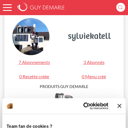
Accueil
sylviekatell
sylviekatell
7 Abonnements
3 Abonnés
0 Recette créée
0 Menu créé
PRODUITS GUY DEMARLE
i-Cook’in®
Team fan de cookies ?