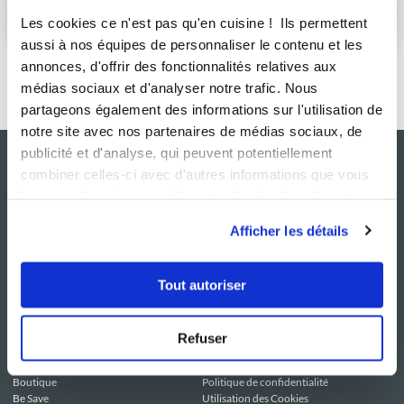
S'abonner
Les cookies ce n'est pas qu'en cuisine ! Ils permettent
aussi à nos équipes de personnaliser le contenu et les
annonces, d'offrir des fonctionnalités relatives aux
médias sociaux et d'analyser notre trafic. Nous
partageons également des informations sur l'utilisation de
notre site avec nos partenaires de médias sociaux, de
publicité et d'analyse, qui peuvent potentiellement
combiner celles-ci avec d'autres informations que vous
leur avez fournies ou qu'ils ont collectées lors de votre
utilisation de leurs services.
Afficher les détails
Tout autoriser
NOS SITES
SERVICE CONSO
Guy Demarle
Contactez-nous
Refuser
Club Guy Demarle
C.G.U
Le Mag'
Mentions légales
Boutique
Politique de confidentialité
Be Save
Utilisation des Cookies