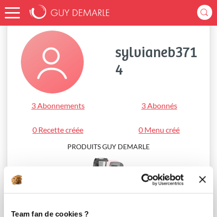
Accueil
sylvianeb3714
sylvianeb371
4
3 Abonnements
3 Abonnés
0 Recette créée
0 Menu créé
PRODUITS GUY DEMARLE
i-Cook’in®
Team fan de cookies ?