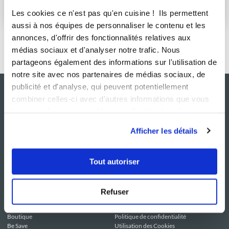
S'abonner
Les cookies ce n'est pas qu'en cuisine ! Ils permettent
aussi à nos équipes de personnaliser le contenu et les
annonces, d'offrir des fonctionnalités relatives aux
médias sociaux et d'analyser notre trafic. Nous
partageons également des informations sur l'utilisation de
notre site avec nos partenaires de médias sociaux, de
publicité et d'analyse, qui peuvent potentiellement
combiner celles-ci avec d'autres informations que vous
leur avez fournies ou qu'ils ont collectées lors de votre
utilisation de leurs services.
Afficher les détails
Tout autoriser
NOS SITES
SERVICE CONSO
Guy Demarle
Contactez-nous
Refuser
Club Guy Demarle
C.G.U
Le Mag'
Mentions légales
Boutique
Politique de confidentialité
Be Save
Utilisation des Cookies