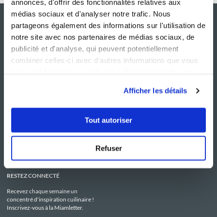
annonces, d'offrir des fonctionnalités relatives aux
médias sociaux et d'analyser notre trafic. Nous
partageons également des informations sur l'utilisation de
notre site avec nos partenaires de médias sociaux, de
publicité et d'analyse, qui peuvent potentiellement
combiner celles-ci avec d'autres informations que vous
leur avez fournies ou qu'ils ont collectées lors de votre
utilisation de leurs services.
Afficher les détails
NOS SITES
SERVICE CONSO
Guy Demarle
Contactez-nous
Tout autoriser
Club Guy Demarle
C.G.U
Le Mag'
Mentions légales
Boutique
Politique de confidentialité
Be Save
Utilisation des Cookies
Refuser
i-Cook'in
RESTEZ CONNECTÉ
Recevez chaque semaine un
concentré d'inspiration cuilinaire !
Inscrivez-vous à la Miamletter.