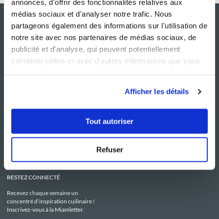
annonces, d'offrir des fonctionnalités relatives aux
médias sociaux et d'analyser notre trafic. Nous
partageons également des informations sur l'utilisation de
notre site avec nos partenaires de médias sociaux, de
publicité et d'analyse, qui peuvent potentiellement
combiner celles-ci avec d'autres informations que vous
leur avez fournies ou qu'ils ont collectées lors de votre
utilisation de leurs services.
Afficher les détails
NOS SITES
SERVICE CONSO
Guy Demarle
Contactez-nous
Tout autoriser
Club Guy Demarle
C.G.U
Le Mag'
Mentions légales
Boutique
Politique de confidentialité
Be Save
Utilisation des Cookies
Refuser
i-Cook'in
RESTEZ CONNECTÉ
Recevez chaque semaine un
concentré d'inspiration cuilinaire !
Inscrivez-vous à la Miamletter.