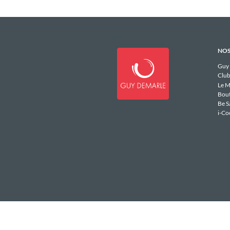
NOS
Guy
Club
Le M
Bou
Be S
i-Co