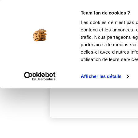
Le Club
i-Cook'in
Be Save
Boutique
Accueil
stephanieh_f6ec
Team fan de cookies ?
Les cookies ce n'est pas q
contenu et les annonces, d'
trafic. Nous partageons éga
partenaires de médias soci
celles-ci avec d'autres inf
utilisation de leurs service
Afficher les détails