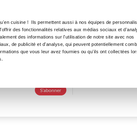
Canofea
Borealia
LE MAG
LA BOUTIQUE
RECETTES
u'en cuisine ! Ils permettent aussi à nos équipes de personnalis
offrir des fonctionnalités relatives aux médias sociaux et d'anal
lement des informations sur l'utilisation de notre site avec nos
aux, de publicité et d'analyse, qui peuvent potentiellement comb
stephanieh_f6ec
ormations que vous leur avez fournies ou qu'ils ont collectées lor
s.
3 Abonnements
0 Abonné
0 Recette cré
S'abonner