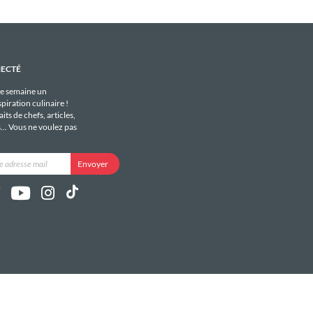
NECTÉ
e semaine un
piration culinaire !
its de chefs, articles,
s... Vous ne voulez pas