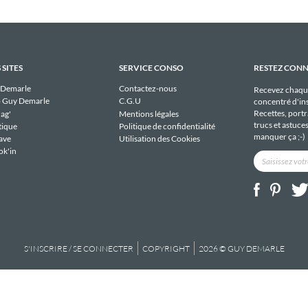
 SITES
SERVICE CONSO
RESTEZ CON
 Demarle
Contactez-nous
Recevez chaqu
 Guy Demarle
C.G.U
concentré d'ins
Recettes, portra
ag'
Mentions légales
trucs et astuce
tique
Politique de confidentialité
manquer ça ;-)
ave
Utilisation des Cookies
ok'in
S'INSCRIRE / SE CONNECTER
COPYRIGHT
2026 © GUY DEMARLE