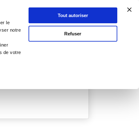
Atelier Culinaire
Le métier
Guy Demarle
Tout autoriser
Se connecter
S'inscrire
er le
yser notre
Refuser
iner
s de votre
ée
0 Menu créé