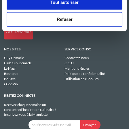
Tout autoriser
Refuser
NOS SITES
SERVICE CONSO
Guy Demarle
Contactez-nous
Club Guy Demarle
C.G.U
Le Mag'
Mentions légales
Boutique
Politique de confidentialité
Be Save
Utilisation des Cookies
i-Cook'in
RESTEZ CONNECTÉ
Recevez chaque semaine un
concentré d'inspiration cuilinaire !
Inscrivez-vous à la Miamletter.