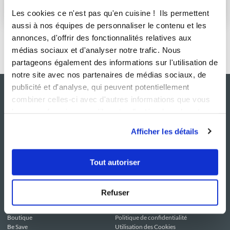
S'abonner
Les cookies ce n'est pas qu'en cuisine ! Ils permettent
aussi à nos équipes de personnaliser le contenu et les
annonces, d'offrir des fonctionnalités relatives aux
médias sociaux et d'analyser notre trafic. Nous
partageons également des informations sur l'utilisation de
notre site avec nos partenaires de médias sociaux, de
publicité et d'analyse, qui peuvent potentiellement
combiner celles-ci avec d'autres informations que vous
leur avez fournies ou qu'ils ont collectées lors de votre
utilisation de leurs services.
Afficher les détails
Tout autoriser
NOS SITES
SERVICE CONSO
Guy Demarle
Contactez-nous
Refuser
Club Guy Demarle
C.G.U
Le Mag'
Mentions légales
Boutique
Politique de confidentialité
Be Save
Utilisation des Cookies