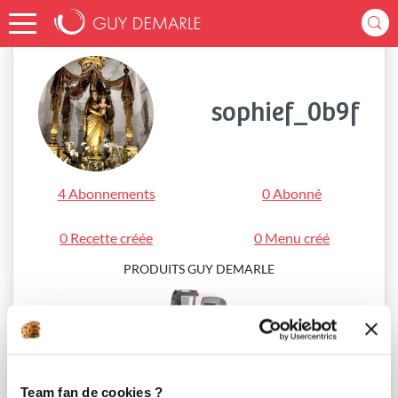
Accueil
sophief_0b9f
sophief_0b9f
4 Abonnements
0 Abonné
0 Recette créée
0 Menu créé
PRODUITS GUY DEMARLE
i-Cook’in®
Team fan de cookies ?