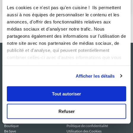
S'abonner
Les cookies ce n'est pas qu'en cuisine ! Ils permettent
aussi à nos équipes de personnaliser le contenu et les
annonces, d'offrir des fonctionnalités relatives aux
médias sociaux et d'analyser notre trafic. Nous
partageons également des informations sur l'utilisation de
notre site avec nos partenaires de médias sociaux, de
publicité et d'analyse, qui peuvent potentiellement
combiner celles-ci avec d'autres informations que vous
leur avez fournies ou qu'ils ont collectées lors de votre
utilisation de leurs services.
Afficher les détails
Tout autoriser
NOS SITES
SERVICE CONSO
Guy Demarle
Contactez-nous
Refuser
Club Guy Demarle
C.G.U
Le Mag'
Mentions légales
Boutique
Politique de confidentialité
Be Save
Utilisation des Cookies