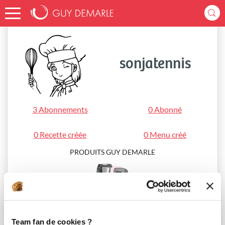
Accueil
sonjatennis
sonjatennis
3 Abonnements
0 Abonné
0 Recette créée
0 Menu créé
PRODUITS GUY DEMARLE
i-Cook’in®
Team fan de cookies ?