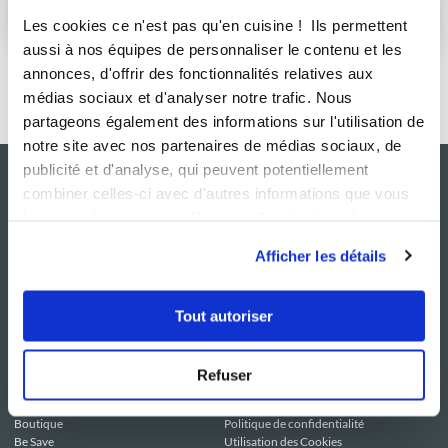
S'abonner
Les cookies ce n'est pas qu'en cuisine ! Ils permettent
aussi à nos équipes de personnaliser le contenu et les
annonces, d'offrir des fonctionnalités relatives aux
médias sociaux et d'analyser notre trafic. Nous
partageons également des informations sur l'utilisation de
notre site avec nos partenaires de médias sociaux, de
publicité et d'analyse, qui peuvent potentiellement
combiner celles-ci avec d'autres informations que vous
leur avez fournies ou qu'ils ont collectées lors de votre
utilisation de leurs services.
Afficher les détails
Tout autoriser
NOS SITES
SERVICE CONSO
Guy Demarle
Contactez-nous
Refuser
Club Guy Demarle
C.G.U
Le Mag'
Mentions légales
Boutique
Politique de confidentialité
Be Save
Utilisation des Cookies