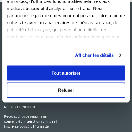
annonces, d'offrir des fonctionnalités relatives aux
médias sociaux et d'analyser notre trafic. Nous
partageons également des informations sur l'utilisation de
notre site avec nos partenaires de médias sociaux, de
publicité et d'analyse, qui peuvent potentiellement
combiner celles-ci avec d'autres informations que vous
leur avez fournies ou qu'ils ont collectées lors de votre
utilisation de leurs services.
Afficher les détails
NOS SITES
SERVICE CONSO
Guy Demarle
Contactez-nous
Tout autoriser
Club Guy Demarle
C.G.U
Le Mag'
Mentions légales
Boutique
Politique de confidentialité
Be Save
Utilisation des Cookies
Refuser
i-Cook'in
RESTEZ CONNECTÉ
Recevez chaque semaine un
concentré d'inspiration cuilinaire !
Inscrivez-vous à la Miamletter.