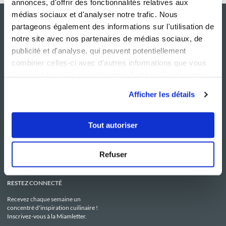
annonces, d'offrir des fonctionnalités relatives aux
médias sociaux et d'analyser notre trafic. Nous
partageons également des informations sur l'utilisation de
notre site avec nos partenaires de médias sociaux, de
publicité et d'analyse, qui peuvent potentiellement
combiner celles-ci avec d'autres informations que vous
leur avez fournies ou qu'ils ont collectées lors de votre
utilisation de leurs services.
Afficher les détails
NOS SITES
SERVICE CONSO
Guy Demarle
Contactez-nous
Tout autoriser
Club Guy Demarle
C.G.U
Le Mag'
Mentions légales
Boutique
Politique de confidentialité
Be Save
Utilisation des Cookies
Refuser
i-Cook'in
RESTEZ CONNECTÉ
Recevez chaque semaine un
concentré d'inspiration cuilinaire !
Inscrivez-vous à la Miamletter.