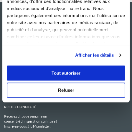
annonces, d'offrir des fonctionnalités relatives aux
médias sociaux et d'analyser notre trafic. Nous
partageons également des informations sur l'utilisation de
notre site avec nos partenaires de médias sociaux, de
publicité et d'analyse, qui peuvent potentiellement
combiner celles-ci avec d'autres informations que vous
leur avez fournies ou qu'ils ont collectées lors de votre
utilisation de leurs services.
Afficher les détails
NOS SITES
SERVICE CONSO
Guy Demarle
Contactez-nous
Tout autoriser
Club Guy Demarle
C.G.U
Le Mag'
Mentions légales
Boutique
Politique de confidentialité
Be Save
Utilisation des Cookies
Refuser
i-Cook'in
RESTEZ CONNECTÉ
Recevez chaque semaine un
concentré d'inspiration cuilinaire !
Inscrivez-vous à la Miamletter.