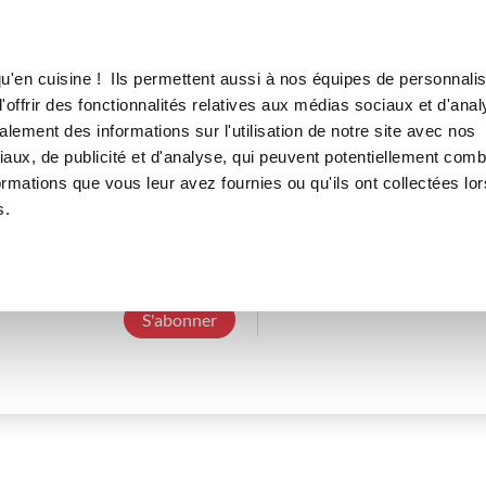
Canofea
Borealia
LE MAG
LA BOUTIQUE
RECETTES
u'en cuisine ! Ils permettent aussi à nos équipes de personnalis
offrir des fonctionnalités relatives aux médias sociaux et d'anal
lement des informations sur l'utilisation de notre site avec nos
aux, de publicité et d'analyse, qui peuvent potentiellement comb
sandrinep_2cb8
ormations que vous leur avez fournies ou qu'ils ont collectées lor
s.
3 Abonnements
0 Abonné
0 Recette cré
S'abonner