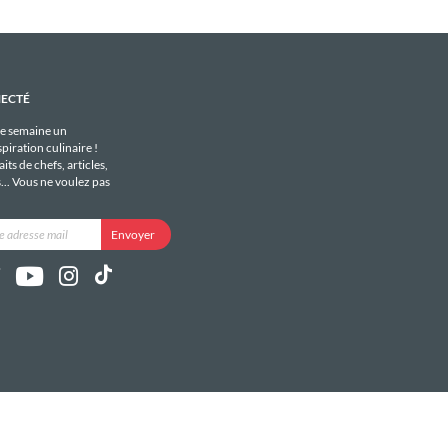
NECTÉ
e semaine un
piration culinaire !
its de chefs, articles,
s... Vous ne voulez pas