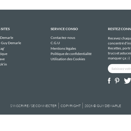
 SITES
SERVICE CONSO
RESTEZ CON
 Demarle
Contactez-nous
Recevez chaqu
 Guy Demarle
C.G.U
concentré d'ins
Recettes, portra
ag'
Mentions légales
trucs et astuce
tique
Politique de confidentialité
manquer ça ;-)
ave
Utilisation des Cookies
ok'in
S'INSCRIRE / SE CONNECTER
COPYRIGHT
2026 © GUY DEMARLE