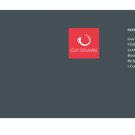
NOS
Guy
Club
Le M
Bou
Be S
i-Co