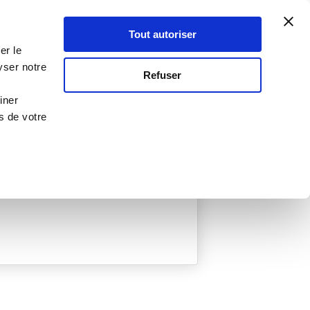
Atelier Culinaire
Le métier
Guy Demarle
Tout autoriser
Se connecter
S'inscrire
er le
yser notre
Refuser
iner
s de votre
ée
0 Menu créé