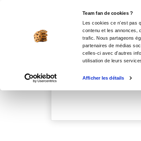
Le Club
i-Cook'in
Be Save
Boutique
Accueil
sandrinep_2cb8
Team fan de cookies ?
Les cookies ce n'est pas q
contenu et les annonces, d'
trafic. Nous partageons éga
partenaires de médias soci
celles-ci avec d'autres inf
utilisation de leurs service
Afficher les détails