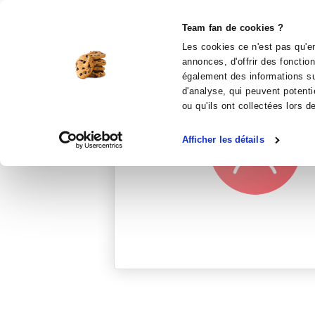
Le Club
i-Cook'in
Be Save
Boutique
Accueil
sandra68
Team fan de cookies ?
Les cookies ce n'est pas qu'en
annonces, d'offrir des fonctio
également des informations sur
d'analyse, qui peuvent potenti
ou qu'ils ont collectées lors d
Afficher les détails