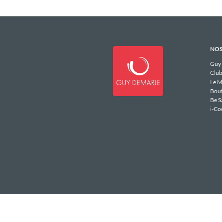
NOS
Guy
Club
Le M
Bou
Be S
i-Co