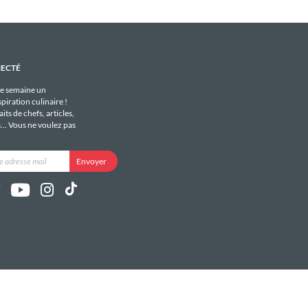
NECTÉ
e semaine un
piration culinaire !
its de chefs, articles,
s... Vous ne voulez pas