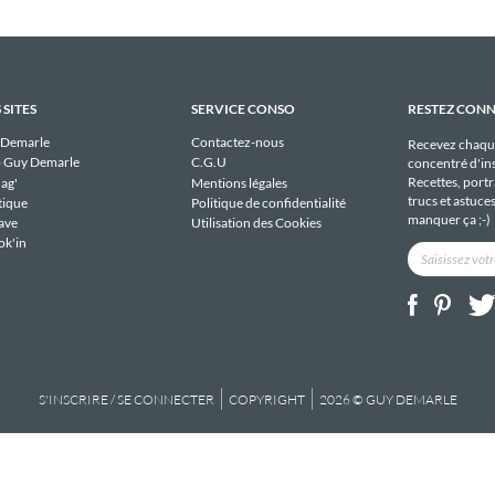
 SITES
SERVICE CONSO
RESTEZ CON
 Demarle
Contactez-nous
Recevez chaqu
 Guy Demarle
C.G.U
concentré d'ins
Recettes, portra
ag'
Mentions légales
trucs et astuce
tique
Politique de confidentialité
manquer ça ;-)
ave
Utilisation des Cookies
ok'in
S'INSCRIRE / SE CONNECTER
COPYRIGHT
2026 © GUY DEMARLE