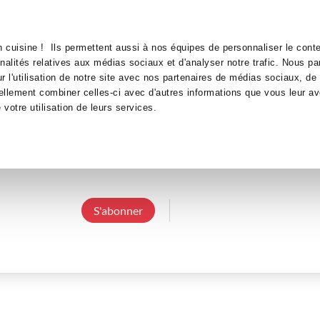
Canofea
Borealia
LE MAG
LA BOUTIQUE
RECETTES
 cuisine ! Ils permettent aussi à nos équipes de personnaliser le conte
nnalités relatives aux médias sociaux et d'analyser notre trafic. Nous p
 l'utilisation de notre site avec nos partenaires de médias sociaux, de 
ellement combiner celles-ci avec d'autres informations que vous leur av
e votre utilisation de leurs services.
sandra68
4 Abonnements
0 Abonné
0 Recette cré
S'abonner