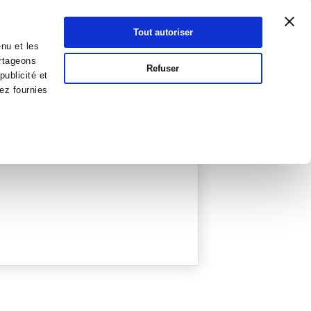
Atelier Culinaire
Le métier
Guy Demarle
Tout autoriser
Se connecter
S'inscrire
nu et les
artageons
Refuser
publicité et
ez fournies
ée
0 Menu créé