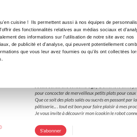
Canofea
Borealia
LE MAG
LA BOUTIQUE
RECETTES
u'en cuisine ! Ils permettent aussi à nos équipes de personnalis
offrir des fonctionnalités relatives aux médias sociaux et d'anal
lement des informations sur l'utilisation de notre site avec nos
aux, de publicité et d'analyse, qui peuvent potentiellement comb
sanaareyana
ormations que vous leur avez fournies ou qu'ils ont collectées lor
s.
3 Abonnements
4 Abonnés
0 Recette cr
Je suis Sanaa une conseillère guy Demarle . J'aime p
pour concocter de merveilleux petits plats pour ceux q
Que ce soit des plats salés ou sucrés en passant par la
pâtisserie... . tout est bon pour faire plaisir à mes proc
Je vous invite à découvrir mon icookin le robot connect
S'abonner