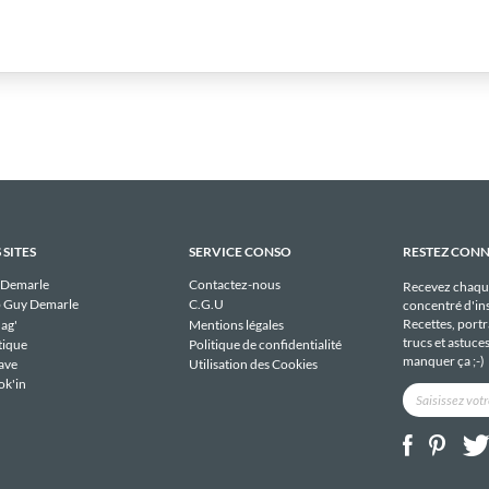
 SITES
SERVICE CONSO
RESTEZ CON
 Demarle
Contactez-nous
Recevez chaqu
 Guy Demarle
C.G.U
concentré d'ins
Recettes, portra
ag'
Mentions légales
trucs et astuce
tique
Politique de confidentialité
manquer ça ;-)
ave
Utilisation des Cookies
ok'in