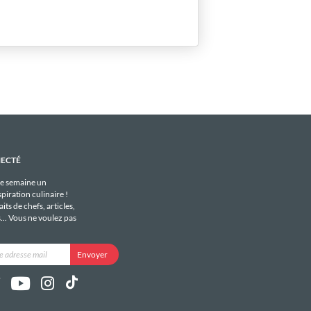
NECTÉ
e semaine un
piration culinaire !
its de chefs, articles,
s... Vous ne voulez pas