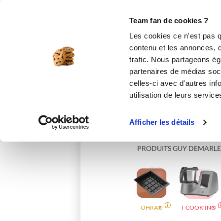
Le Club
i-Cook'in
Be Save
Boutique
Accueil
sanaareyana
Team fan de cookies ?
Les cookies ce n'est pas q
contenu et les annonces, d'
trafic. Nous partageons éga
partenaires de médias soci
celles-ci avec d'autres inf
utilisation de leurs service
Afficher les détails
PRODUITS GUY DEMARLE
OHRA®
I-COOK’IN®