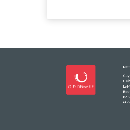
NOS
Guy
Club
Le M
Bou
Be S
i-Co