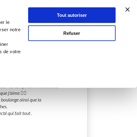
Atelier Culinaire
Le métier
Guy Demarle
Tout autoriser
Se connecter
S'inscrire
er le
yser notre
Refuser
iner
s de votre
éée
0 Menu créé
asser du temps dans ma cuisine 
ue j'aime 👌🏻

 boulange ainsi que la 
hes.

é qui fait tout . 