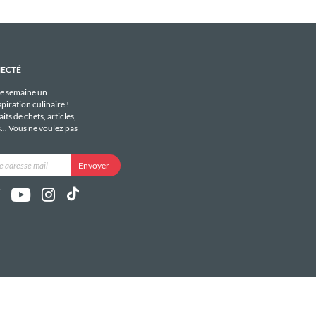
NECTÉ
e semaine un
piration culinaire !
its de chefs, articles,
s... Vous ne voulez pas