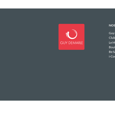
NOS
Guy
Club
Le M
Bou
Be S
i-Co