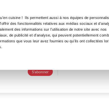
Canofea
Borealia
LE MAG
LA BOUTIQUE
RECETTES
u'en cuisine ! Ils permettent aussi à nos équipes de personnalis
offrir des fonctionnalités relatives aux médias sociaux et d'anal
lement des informations sur l'utilisation de notre site avec nos
aux, de publicité et d'analyse, qui peuvent potentiellement comb
sabrina-s
ormations que vous leur avez fournies ou qu'ils ont collectées lor
s.
3 Abonnements
0 Abonné
0 Recette cré
S'abonner