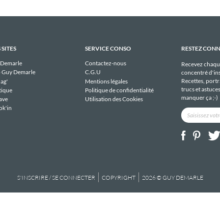
 SITES
SERVICE CONSO
RESTEZ CON
 Demarle
Contactez-nous
Recevez chaqu
 Guy Demarle
C.G.U
concentré d'ins
Recettes, portra
ag'
Mentions légales
trucs et astuce
tique
Politique de confidentialité
manquer ça ;-)
ave
Utilisation des Cookies
ok'in
S'INSCRIRE / SE CONNECTER
COPYRIGHT
2026 © GUY DEMARLE