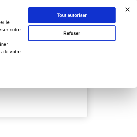
Atelier Culinaire
Le métier
Guy Demarle
Tout autoriser
Se connecter
S'inscrire
er le
yser notre
Refuser
iner
s de votre
ée
0 Menu créé