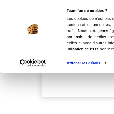
Le Club
i-Cook'in
Be Save
Boutique
Accueil
sabrina-s
Team fan de cookies ?
Les cookies ce n'est pas q
contenu et les annonces, d'
trafic. Nous partageons éga
partenaires de médias soci
celles-ci avec d'autres inf
utilisation de leurs service
Afficher les détails