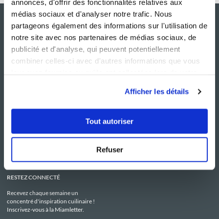
annonces, d'offrir des fonctionnalités relatives aux
médias sociaux et d'analyser notre trafic. Nous
partageons également des informations sur l'utilisation de
notre site avec nos partenaires de médias sociaux, de
publicité et d'analyse, qui peuvent potentiellement
combiner celles-ci avec d'autres informations que vous
leur avez fournies ou qu'ils ont collectées lors de votre
utilisation de leurs services.
Afficher les détails
NOS SITES
SERVICE CONSO
Guy Demarle
Contactez-nous
Tout autoriser
Club Guy Demarle
C.G.U
Le Mag'
Mentions légales
Boutique
Politique de confidentialité
Be Save
Utilisation des Cookies
Refuser
i-Cook'in
RESTEZ CONNECTÉ
Recevez chaque semaine un
concentré d'inspiration cuilinaire !
Inscrivez-vous à la Miamletter.