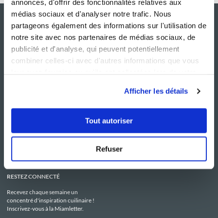
annonces, d'offrir des fonctionnalités relatives aux
médias sociaux et d'analyser notre trafic. Nous
partageons également des informations sur l'utilisation de
notre site avec nos partenaires de médias sociaux, de
publicité et d'analyse, qui peuvent potentiellement
combiner celles-ci avec d'autres informations que vous
leur avez fournies ou qu'ils ont collectées lors de votre
utilisation de leurs services.
Afficher les détails
NOS SITES
SERVICE CONSO
Guy Demarle
Contactez-nous
Tout autoriser
Club Guy Demarle
C.G.U
Le Mag'
Mentions légales
Boutique
Politique de confidentialité
Be Save
Utilisation des Cookies
Refuser
i-Cook'in
RESTEZ CONNECTÉ
Recevez chaque semaine un
concentré d'inspiration cuilinaire !
Inscrivez-vous à la Miamletter.