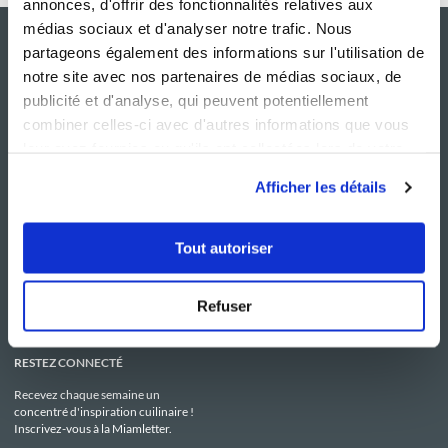
annonces, d'offrir des fonctionnalités relatives aux
médias sociaux et d'analyser notre trafic. Nous
partageons également des informations sur l'utilisation de
notre site avec nos partenaires de médias sociaux, de
publicité et d'analyse, qui peuvent potentiellement
combiner celles-ci avec d'autres informations que vous
leur avez fournies ou qu'ils ont collectées lors de votre
utilisation de leurs services.
Afficher les détails
NOS SITES
SERVICE CONSO
Guy Demarle
Contactez-nous
Tout autoriser
Club Guy Demarle
C.G.U
Le Mag'
Mentions légales
Boutique
Politique de confidentialité
Be Save
Utilisation des Cookies
Refuser
i-Cook'in
RESTEZ CONNECTÉ
Recevez chaque semaine un
concentré d'inspiration cuilinaire !
Inscrivez-vous à la Miamletter.