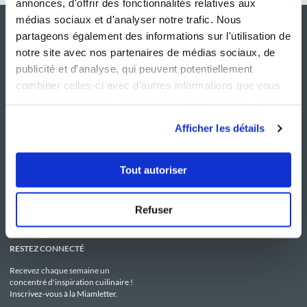
annonces, d'offrir des fonctionnalités relatives aux
médias sociaux et d'analyser notre trafic. Nous
partageons également des informations sur l'utilisation de
notre site avec nos partenaires de médias sociaux, de
publicité et d'analyse, qui peuvent potentiellement
combiner celles-ci avec d'autres informations que vous
leur avez fournies ou qu'ils ont collectées lors de votre
utilisation de leurs services.
Afficher les détails
NOS SITES
SERVICE CONSO
Guy Demarle
Contactez-nous
Tout autoriser
Club Guy Demarle
C.G.U
Le Mag'
Mentions légales
Boutique
Politique de confidentialité
Be Save
Utilisation des Cookies
Refuser
i-Cook'in
RESTEZ CONNECTÉ
Recevez chaque semaine un
concentré d'inspiration cuilinaire !
Inscrivez-vous à la Miamletter.