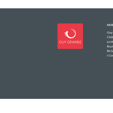
NOS
Guy
Club
Le M
Bou
Be S
i-Co