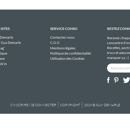
 SITES
SERVICE CONSO
RESTEZ CON
 Demarle
Contactez-nous
Recevez chaqu
 Guy Demarle
C.G.U
concentré d'ins
Recettes, portra
ag'
Mentions légales
trucs et astuce
tique
Politique de confidentialité
manquer ça ;-)
ave
Utilisation des Cookies
ok'in
S'INSCRIRE / SE CONNECTER
COPYRIGHT
2026 © GUY DEMARLE