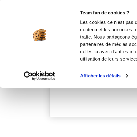
Le Club
i-Cook'in
Be Save
Boutique
Accueil
peggyb_caf1
Team fan de cookies ?
Les cookies ce n'est pas q
contenu et les annonces, d'
trafic. Nous partageons éga
partenaires de médias soci
celles-ci avec d'autres inf
utilisation de leurs service
Afficher les détails