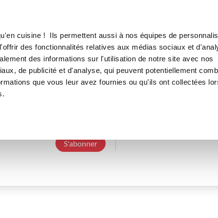
Canofea
Borealia
LE MAG
LA BOUTIQUE
RECETTES
u'en cuisine ! Ils permettent aussi à nos équipes de personnalis
offrir des fonctionnalités relatives aux médias sociaux et d'anal
lement des informations sur l'utilisation de notre site avec nos
aux, de publicité et d'analyse, qui peuvent potentiellement comb
peggyb_caf1
ormations que vous leur avez fournies ou qu'ils ont collectées lor
s.
3 Abonnements
0 Abonné
0 Recette cré
S'abonner