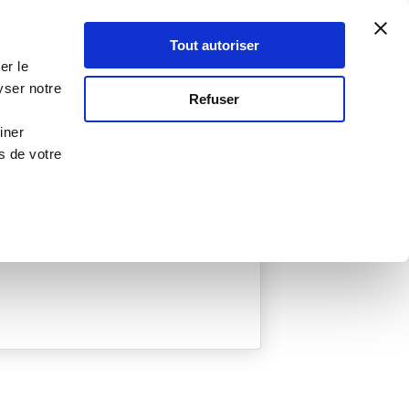
Atelier Culinaire
Le métier
Guy Demarle
Tout autoriser
Se connecter
S'inscrire
er le
yser notre
Refuser
iner
s de votre
ée
0 Menu créé