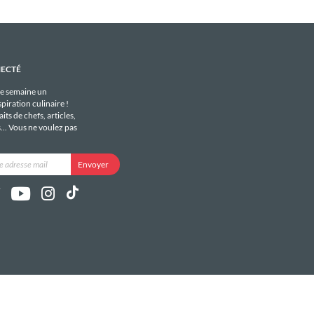
NECTÉ
e semaine un
piration culinaire !
its de chefs, articles,
s... Vous ne voulez pas