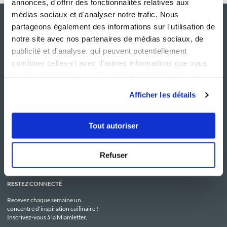
annonces, d'offrir des fonctionnalités relatives aux
médias sociaux et d'analyser notre trafic. Nous
partageons également des informations sur l'utilisation de
notre site avec nos partenaires de médias sociaux, de
publicité et d'analyse, qui peuvent potentiellement
combiner celles-ci avec d'autres informations que vous
leur avez fournies ou qu'ils ont collectées lors de votre
utilisation de leurs services.
Afficher les détails
NOS SITES
SERVICE CONSO
Guy Demarle
Contactez-nous
Tout autoriser
Club Guy Demarle
C.G.U
Le Mag'
Mentions légales
Boutique
Politique de confidentialité
Be Save
Utilisation des Cookies
Refuser
i-Cook'in
RESTEZ CONNECTÉ
Recevez chaque semaine un
concentré d'inspiration cuilinaire !
Inscrivez-vous à la Miamletter.