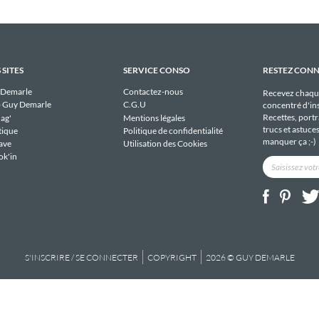
 SITES
SERVICE CONSO
RESTEZ CON
 Demarle
Contactez-nous
Recevez chaqu
 Guy Demarle
C.G.U
concentré d'ins
Recettes, portra
ag'
Mentions légales
trucs et astuce
tique
Politique de confidentialité
manquer ça ;-)
ave
Utilisation des Cookies
ok'in
S'INSCRIRE / SE CONNECTER
COPYRIGHT
2026 © GUY DEMARLE