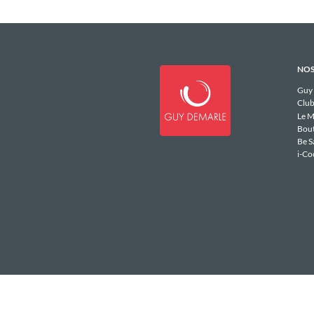
NOS
Guy
Club
Le M
Bou
Be S
i-Co