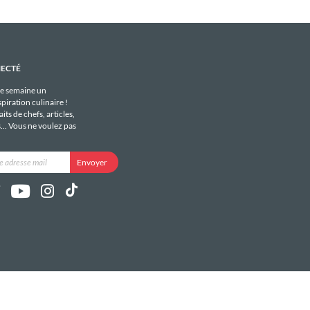
NECTÉ
e semaine un
piration culinaire !
its de chefs, articles,
s... Vous ne voulez pas