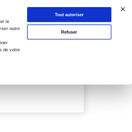
Atelier Culinaire
Le métier
Guy Demarle
Tout autoriser
Se connecter
S'inscrire
er le
yser notre
Refuser
iner
s de votre
ée
0 Menu créé