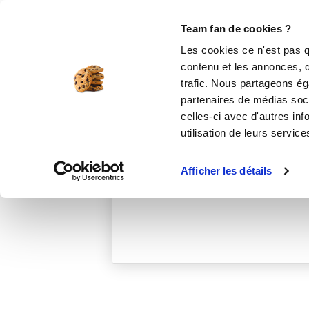
Le Club
i-Cook'in
Be Save
Boutique
Accueil
patricia70
Team fan de cookies ?
Les cookies ce n'est pas q
contenu et les annonces, d'
trafic. Nous partageons éga
partenaires de médias soci
celles-ci avec d'autres inf
utilisation de leurs service
Afficher les détails