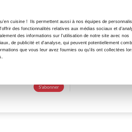
Canofea
Borealia
LE MAG
LA BOUTIQUE
RECETTES
u'en cuisine ! Ils permettent aussi à nos équipes de personnalis
offrir des fonctionnalités relatives aux médias sociaux et d'anal
lement des informations sur l'utilisation de notre site avec nos
aux, de publicité et d'analyse, qui peuvent potentiellement comb
patricia70
ormations que vous leur avez fournies ou qu'ils ont collectées lor
s.
6 Abonnements
0 Abonné
0 Recette cré
S'abonner