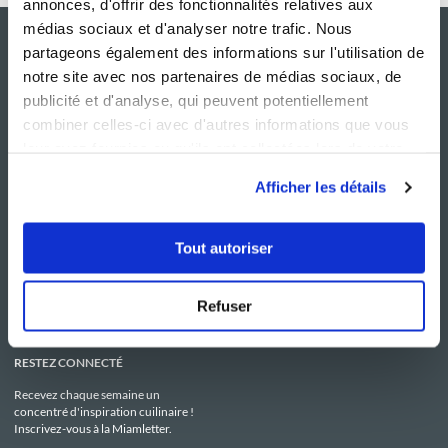
annonces, d'offrir des fonctionnalités relatives aux
médias sociaux et d'analyser notre trafic. Nous
partageons également des informations sur l'utilisation de
notre site avec nos partenaires de médias sociaux, de
publicité et d'analyse, qui peuvent potentiellement
combiner celles-ci avec d'autres informations que vous
leur avez fournies ou qu'ils ont collectées lors de votre
utilisation de leurs services.
Afficher les détails
NOS SITES
SERVICE CONSO
Guy Demarle
Contactez-nous
Tout autoriser
Club Guy Demarle
C.G.U
Le Mag'
Mentions légales
Boutique
Politique de confidentialité
Be Save
Utilisation des Cookies
Refuser
i-Cook'in
RESTEZ CONNECTÉ
Recevez chaque semaine un
concentré d'inspiration cuilinaire !
Inscrivez-vous à la Miamletter.