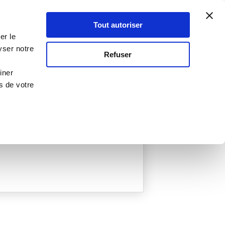
Atelier Culinaire
Le métier
Guy Demarle
Tout autoriser
Se connecter
S'inscrire
er le
yser notre
Refuser
iner
s de votre
ée
0 Menu créé