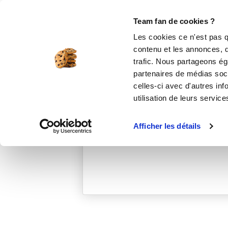
Le Club
i-Cook'in
Be Save
Boutique
Accueil
patricia_inesl_3bd3
Team fan de cookies ?
Les cookies ce n'est pas q
contenu et les annonces, d'
trafic. Nous partageons éga
partenaires de médias soci
celles-ci avec d'autres inf
utilisation de leurs service
Afficher les détails