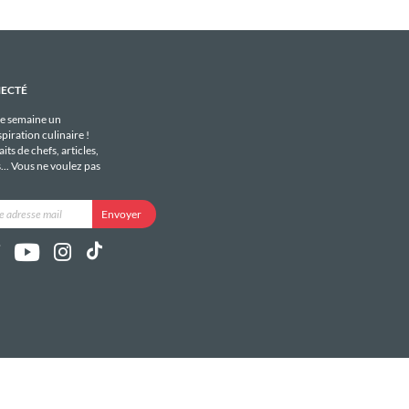
NECTÉ
e semaine un
piration culinaire !
its de chefs, articles,
s... Vous ne voulez pas