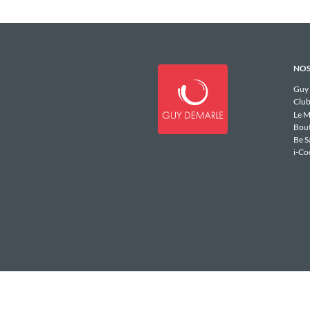
NOS
Guy
Club
Le M
Bou
Be S
i-Co