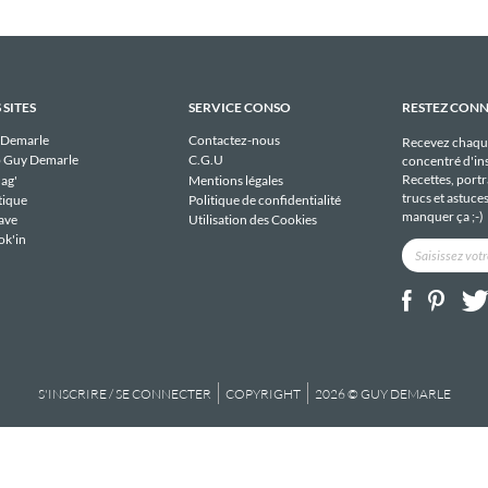
 SITES
SERVICE CONSO
RESTEZ CON
 Demarle
Contactez-nous
Recevez chaqu
 Guy Demarle
C.G.U
concentré d'ins
Recettes, portra
ag'
Mentions légales
trucs et astuce
tique
Politique de confidentialité
manquer ça ;-)
ave
Utilisation des Cookies
ok'in
S'INSCRIRE / SE CONNECTER
COPYRIGHT
2026 © GUY DEMARLE