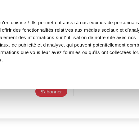
Canofea
Borealia
LE MAG
LA BOUTIQUE
RECETTES
u'en cuisine ! Ils permettent aussi à nos équipes de personnalis
offrir des fonctionnalités relatives aux médias sociaux et d'anal
lement des informations sur l'utilisation de notre site avec nos
aux, de publicité et d'analyse, qui peuvent potentiellement comb
patricia_inesl_3bd3
ormations que vous leur avez fournies ou qu'ils ont collectées lor
s.
3 Abonnements
0 Abonné
0 Recette cré
S'abonner