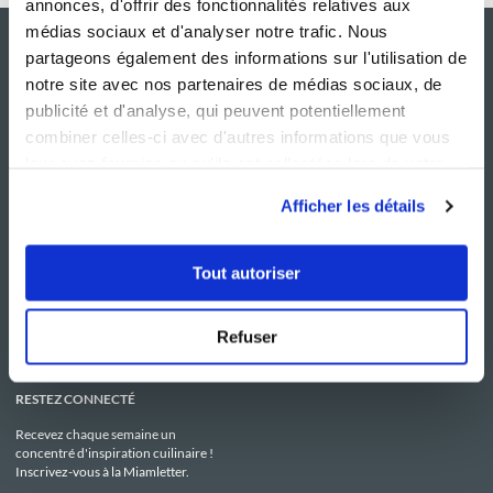
annonces, d'offrir des fonctionnalités relatives aux
médias sociaux et d'analyser notre trafic. Nous
partageons également des informations sur l'utilisation de
notre site avec nos partenaires de médias sociaux, de
publicité et d'analyse, qui peuvent potentiellement
combiner celles-ci avec d'autres informations que vous
leur avez fournies ou qu'ils ont collectées lors de votre
utilisation de leurs services.
Afficher les détails
NOS SITES
SERVICE CONSO
Guy Demarle
Contactez-nous
Tout autoriser
Club Guy Demarle
C.G.U
Le Mag'
Mentions légales
Boutique
Politique de confidentialité
Be Save
Utilisation des Cookies
Refuser
i-Cook'in
RESTEZ CONNECTÉ
Recevez chaque semaine un
concentré d'inspiration cuilinaire !
Inscrivez-vous à la Miamletter.