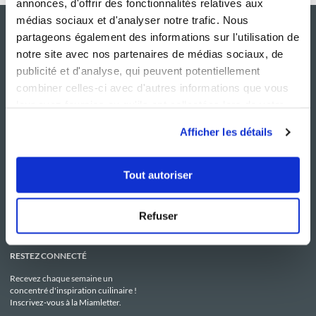
annonces, d'offrir des fonctionnalités relatives aux
médias sociaux et d'analyser notre trafic. Nous
partageons également des informations sur l'utilisation de
notre site avec nos partenaires de médias sociaux, de
publicité et d'analyse, qui peuvent potentiellement
combiner celles-ci avec d'autres informations que vous
leur avez fournies ou qu'ils ont collectées lors de votre
utilisation de leurs services.
Afficher les détails
NOS SITES
SERVICE CONSO
Guy Demarle
Contactez-nous
Tout autoriser
Club Guy Demarle
C.G.U
Le Mag'
Mentions légales
Boutique
Politique de confidentialité
Be Save
Utilisation des Cookies
Refuser
i-Cook'in
RESTEZ CONNECTÉ
Recevez chaque semaine un
concentré d'inspiration cuilinaire !
Inscrivez-vous à la Miamletter.