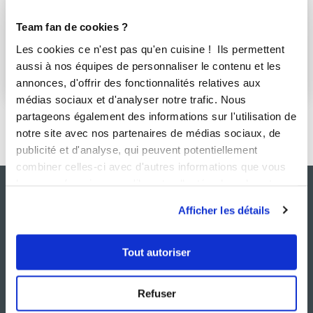
i-Cook’in®
Team fan de cookies ?
j aime faire la cuisine fine mais facile asiatique Français 
et aime l innovation
Les cookies ce n'est pas qu'en cuisine ! Ils permettent
aussi à nos équipes de personnaliser le contenu et les
S'abonner
annonces, d'offrir des fonctionnalités relatives aux
médias sociaux et d'analyser notre trafic. Nous
partageons également des informations sur l'utilisation de
notre site avec nos partenaires de médias sociaux, de
publicité et d'analyse, qui peuvent potentiellement
combiner celles-ci avec d'autres informations que vous
leur avez fournies ou qu'ils ont collectées lors de votre
utilisation de leurs services.
Afficher les détails
Tout autoriser
Refuser
NOS SITES
SERVICE CONSO