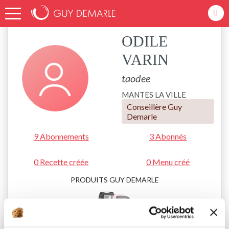
Accueil
taodee
ODILE
VARIN
taodee
MANTES LA VILLE
Conseillère Guy
Demarle
9 Abonnements
3 Abonnés
0 Recette créée
0 Menu créé
PRODUITS GUY DEMARLE