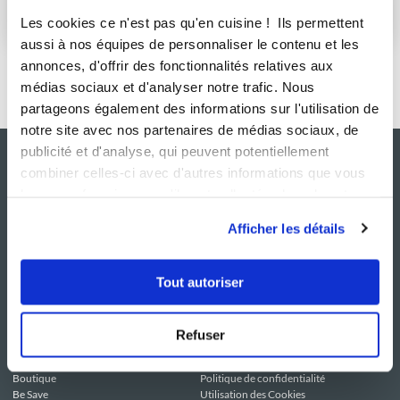
S'abonner
Les cookies ce n'est pas qu'en cuisine ! Ils permettent
aussi à nos équipes de personnaliser le contenu et les
annonces, d'offrir des fonctionnalités relatives aux
médias sociaux et d'analyser notre trafic. Nous
partageons également des informations sur l'utilisation de
notre site avec nos partenaires de médias sociaux, de
publicité et d'analyse, qui peuvent potentiellement
combiner celles-ci avec d'autres informations que vous
leur avez fournies ou qu'ils ont collectées lors de votre
utilisation de leurs services.
Afficher les détails
Tout autoriser
NOS SITES
SERVICE CONSO
Guy Demarle
Contactez-nous
Refuser
Club Guy Demarle
C.G.U
Le Mag'
Mentions légales
Boutique
Politique de confidentialité
Be Save
Utilisation des Cookies