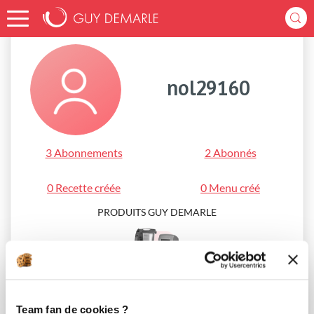
Accueil
nol29160
nol29160
3 Abonnements
2 Abonnés
0 Recette créée
0 Menu créé
PRODUITS GUY DEMARLE
i-Cook’in®
Team fan de cookies ?