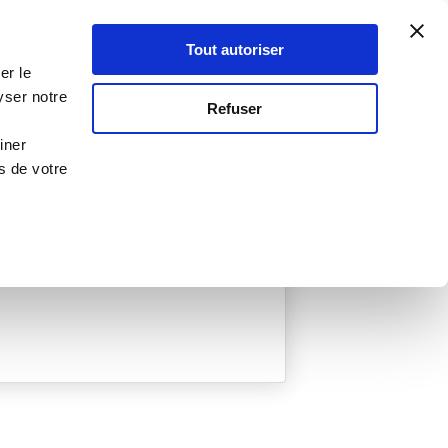
Atelier Culinaire
Le métier
Guy Demarle
Tout autoriser
Se connecter
S'inscrire
er le
yser notre
Refuser
iner
s de votre
ée
0 Menu créé