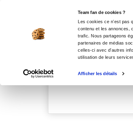
Le Club
i-Cook'in
Be Save
Boutique
Accueil
nicolem_087b
Team fan de cookies ?
Les cookies ce n'est pas q
contenu et les annonces, d'
trafic. Nous partageons éga
partenaires de médias soci
celles-ci avec d'autres inf
utilisation de leurs service
Afficher les détails