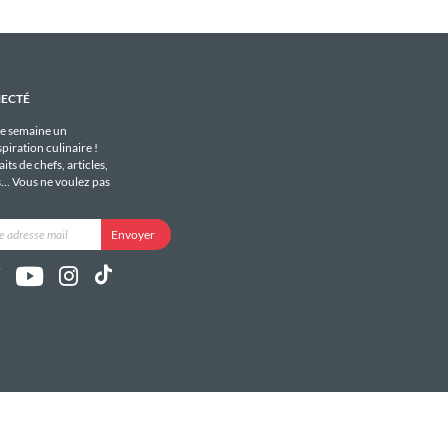
NECTÉ
e semaine un
piration culinaire !
its de chefs, articles,
s... Vous ne voulez pas