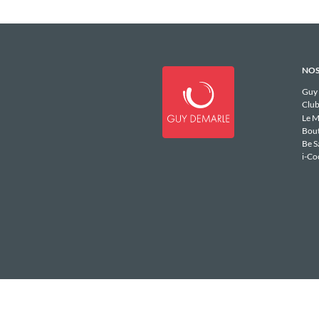
NOS
Guy
Club
Le M
Bou
Be S
i-Co