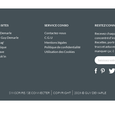
 SITES
SERVICE CONSO
RESTEZ CON
 Demarle
Contactez-nous
Recevez chaqu
 Guy Demarle
C.G.U
concentré d'ins
Recettes, portra
ag'
Mentions légales
trucs et astuce
tique
Politique de confidentialité
manquer ça ;-)
ave
Utilisation des Cookies
ok'in
S'INSCRIRE / SE CONNECTER
COPYRIGHT
2026 © GUY DEMARLE