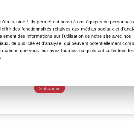
Canofea
Borealia
LE MAG
LA BOUTIQUE
RECETTES
u'en cuisine ! Ils permettent aussi à nos équipes de personnalis
offrir des fonctionnalités relatives aux médias sociaux et d'anal
lement des informations sur l'utilisation de notre site avec nos
aux, de publicité et d'analyse, qui peuvent potentiellement comb
nicolem_087b
ormations que vous leur avez fournies ou qu'ils ont collectées lor
s.
3 Abonnements
0 Abonné
0 Recette cré
S'abonner