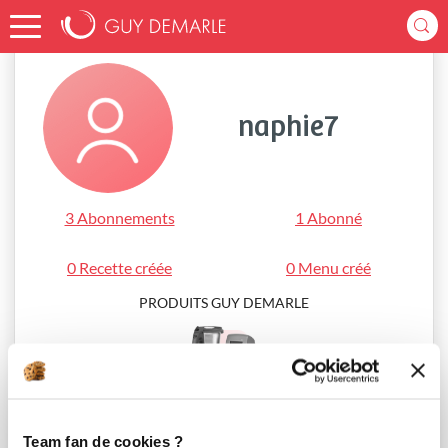
Accueil
naphie7
naphie7
3 Abonnements
1 Abonné
0 Recette créée
0 Menu créé
PRODUITS GUY DEMARLE
i-Cook’in®
Team fan de cookies ?