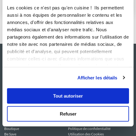
S'abonner
Les cookies ce n'est pas qu'en cuisine ! Ils permettent
aussi à nos équipes de personnaliser le contenu et les
annonces, d'offrir des fonctionnalités relatives aux
médias sociaux et d'analyser notre trafic. Nous
partageons également des informations sur l'utilisation de
notre site avec nos partenaires de médias sociaux, de
publicité et d'analyse, qui peuvent potentiellement
combiner celles-ci avec d'autres informations que vous
leur avez fournies ou qu'ils ont collectées lors de votre
utilisation de leurs services.
Afficher les détails
Tout autoriser
NOS SITES
SERVICE CONSO
Guy Demarle
Contactez-nous
Refuser
Club Guy Demarle
C.G.U
Le Mag'
Mentions légales
Boutique
Politique de confidentialité
Be Save
Utilisation des Cookies