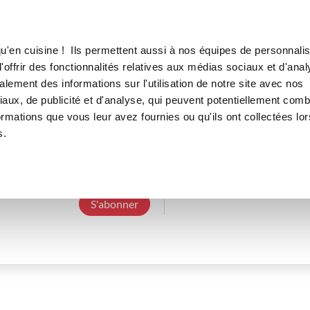
Canofea
Borealia
LE MAG
LA BOUTIQUE
RECETTES
u'en cuisine ! Ils permettent aussi à nos équipes de personnalis
offrir des fonctionnalités relatives aux médias sociaux et d'anal
lement des informations sur l'utilisation de notre site avec nos
aux, de publicité et d'analyse, qui peuvent potentiellement comb
nathaliem_5323
ormations que vous leur avez fournies ou qu'ils ont collectées lor
s.
3 Abonnements
0 Abonné
0 Recette cré
S'abonner