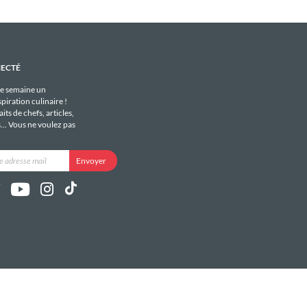
NECTÉ
e semaine un
piration culinaire !
its de chefs, articles,
s... Vous ne voulez pas