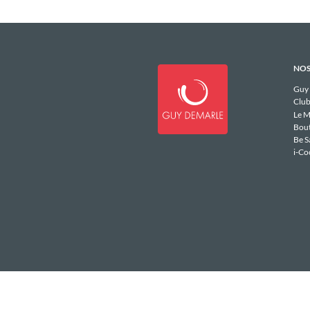
NOS
Guy
Club
Le M
Bou
Be S
i-Co