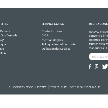
 SITES
SERVICE CONSO
RESTEZ CON
 Demarle
Contactez-nous
Recevez chaqu
 Guy Demarle
C.G.U
concentré d'ins
Recettes, portra
ag'
Mentions légales
trucs et astuce
tique
Politique de confidentialité
manquer ça ;-)
ave
Utilisation des Cookies
ok'in
S'INSCRIRE / SE CONNECTER
COPYRIGHT
2026 © GUY DEMARLE