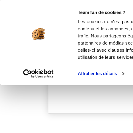
Le Club
i-Cook'in
Be Save
Boutique
Accueil
nathaliem_5323
Team fan de cookies ?
Les cookies ce n'est pas q
contenu et les annonces, d'
trafic. Nous partageons éga
partenaires de médias soci
celles-ci avec d'autres inf
utilisation de leurs service
Afficher les détails