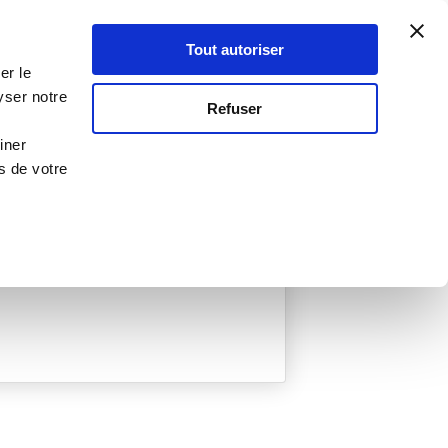
Atelier Culinaire
Le métier
Guy Demarle
Tout autoriser
Se connecter
S'inscrire
er le
yser notre
Refuser
iner
s de votre
ée
0 Menu créé