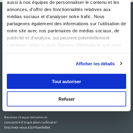
aussi à nos équipes de personnaliser le contenu et les
annonces, d'offrir des fonctionnalités relatives aux
médias sociaux et d'analyser notre trafic. Nous
partageons également des informations sur l'utilisation de
notre site avec nos partenaires de médias sociaux, de
publicité et d'analyse, qui peuvent potentiellement
combiner celles-ci avec d'autres informations que vous
leur avez fournies ou qu'ils ont collectées lors de votre
utilisation de leurs services.
NOS SITES
SERVICE CONSO
Afficher les détails
Guy Demarle
Contactez-nous
Club Guy Demarle
C.G.U
Le Mag'
Mentions légales
Tout autoriser
Boutique
Politique de confidentialité
Be Save
Utilisation des Cookies
i-Cook'in
Refuser
RESTEZ CONNECTÉ
Recevez chaque semaine un
concentré d'inspiration cuilinaire !
Inscrivez-vous à la Miamletter.