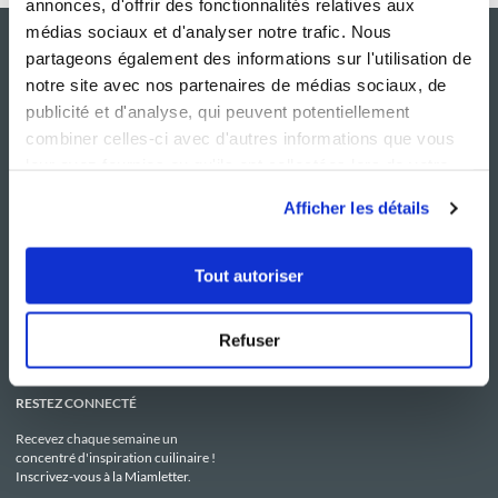
annonces, d'offrir des fonctionnalités relatives aux
médias sociaux et d'analyser notre trafic. Nous
partageons également des informations sur l'utilisation de
notre site avec nos partenaires de médias sociaux, de
publicité et d'analyse, qui peuvent potentiellement
combiner celles-ci avec d'autres informations que vous
leur avez fournies ou qu'ils ont collectées lors de votre
utilisation de leurs services.
Afficher les détails
NOS SITES
SERVICE CONSO
Guy Demarle
Contactez-nous
Tout autoriser
Club Guy Demarle
C.G.U
Le Mag'
Mentions légales
Boutique
Politique de confidentialité
Be Save
Utilisation des Cookies
Refuser
i-Cook'in
RESTEZ CONNECTÉ
Recevez chaque semaine un
concentré d'inspiration cuilinaire !
Inscrivez-vous à la Miamletter.