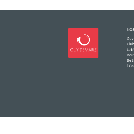
NOS
Guy
Club
Le M
Bou
Be S
i-Co