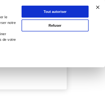
Atelier Culinaire
Le métier
Guy Demarle
Tout autoriser
Se connecter
S'inscrire
er le
yser notre
Refuser
iner
s de votre
ée
0 Menu créé