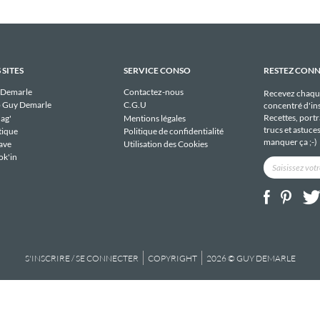
 SITES
SERVICE CONSO
RESTEZ CON
 Demarle
Contactez-nous
Recevez chaqu
 Guy Demarle
C.G.U
concentré d'ins
Recettes, portra
ag'
Mentions légales
trucs et astuce
tique
Politique de confidentialité
manquer ça ;-)
ave
Utilisation des Cookies
ok'in
S'INSCRIRE / SE CONNECTER
COPYRIGHT
2026 © GUY DEMARLE