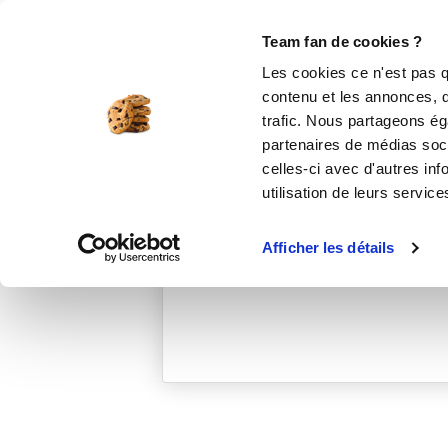
Le Club
i-Cook'in
Be Save
Boutique
Accueil
nadineh_8b7c
Team fan de cookies ?
Les cookies ce n'est pas q
contenu et les annonces, d'
trafic. Nous partageons éga
partenaires de médias soci
celles-ci avec d'autres inf
utilisation de leurs service
Afficher les détails