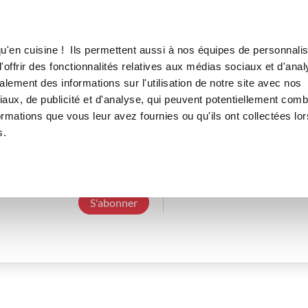
Canofea
Borealia
LE MAG
LA BOUTIQUE
RECETTES
u'en cuisine ! Ils permettent aussi à nos équipes de personnalis
offrir des fonctionnalités relatives aux médias sociaux et d'anal
lement des informations sur l'utilisation de notre site avec nos
aux, de publicité et d'analyse, qui peuvent potentiellement comb
nadineh_8b7c
ormations que vous leur avez fournies ou qu'ils ont collectées lor
s.
3 Abonnements
0 Abonné
0 Recette cré
S'abonner