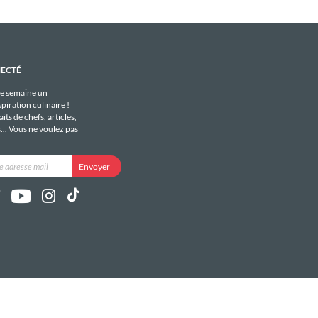
NECTÉ
e semaine un
piration culinaire !
its de chefs, articles,
s... Vous ne voulez pas