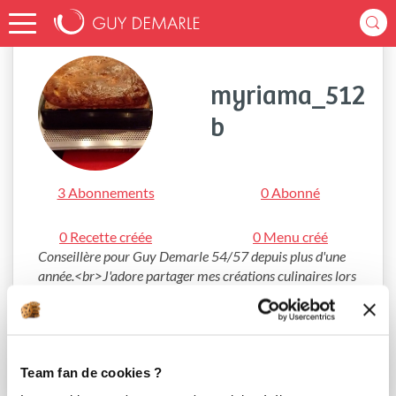
Accueil
myriama_512b
myriama_512
b
3 Abonnements
0 Abonné
0 Recette créée
0 Menu créé
Conseillère pour Guy Demarle 54/57 depuis plus d'une 
année.<br>J'adore partager mes créations culinaires lors 
d'ateliers.<br>La cuisine est pour moi un moment de 
partage et de détente ou l'on passe des moments 
agréables <br>:-)
S'abonner
Team fan de cookies ?