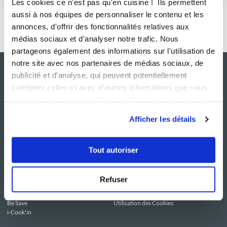
Les cookies ce n'est pas qu'en cuisine ! Ils permettent
aussi à nos équipes de personnaliser le contenu et les
annonces, d'offrir des fonctionnalités relatives aux
médias sociaux et d'analyser notre trafic. Nous
partageons également des informations sur l'utilisation de
notre site avec nos partenaires de médias sociaux, de
publicité et d'analyse, qui peuvent potentiellement
combiner celles-ci avec d'autres informations que vous
leur avez fournies ou qu'ils ont collectées lors de votre
utilisation de leurs services.
Afficher les détails
Tout autoriser
NOS SITES
SERVICE CONSO
Guy Demarle
Contactez-nous
Club Guy Demarle
C.G.U
Refuser
Le Mag'
Mentions légales
Boutique
Politique de confidentialité
Be Save
Utilisation des Cookies
i-Cook'in