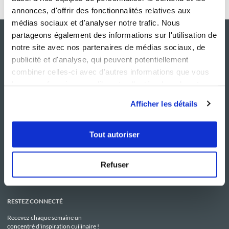
annonces, d'offrir des fonctionnalités relatives aux
médias sociaux et d'analyser notre trafic. Nous
partageons également des informations sur l'utilisation de
notre site avec nos partenaires de médias sociaux, de
publicité et d'analyse, qui peuvent potentiellement
combiner celles-ci avec d'autres informations que vous
leur avez fournies ou qu'ils ont collectées lors de votre
utilisation de leurs services.
Afficher les détails
NOS SITES
SERVICE CONSO
Tout autoriser
Guy Demarle
Contactez-nous
Club Guy Demarle
C.G.U
Le Mag'
Mentions légales
Boutique
Politique de confidentialité
Refuser
Be Save
Utilisation des Cookies
i-Cook'in
RESTEZ CONNECTÉ
Recevez chaque semaine un
concentré d'inspiration cuilinaire !