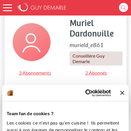
Accueil
murield_e861
Muriel
Dardonville
murield_e861
Conseillère Guy
Demarle
3 Abonnements
2 Abonnés
0 Recette créée
0 Menu créé
S'abonner
Team fan de cookies ?
Les cookies ce n'est pas qu'en cuisine ! Ils permettent
aussi à nos équipes de personnaliser le contenu et les