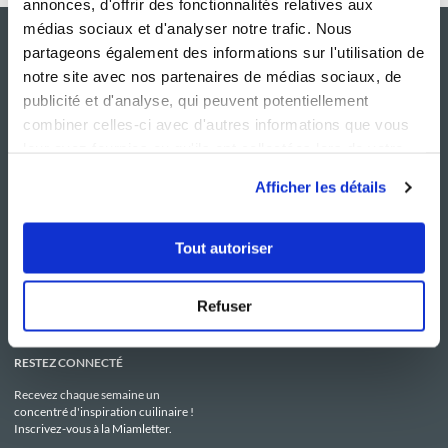
annonces, d'offrir des fonctionnalités relatives aux
médias sociaux et d'analyser notre trafic. Nous
partageons également des informations sur l'utilisation de
notre site avec nos partenaires de médias sociaux, de
publicité et d'analyse, qui peuvent potentiellement
combiner celles-ci avec d'autres informations que vous
leur avez fournies ou qu'ils ont collectées lors de votre
utilisation de leurs services.
Afficher les détails
NOS SITES
SERVICE CONSO
Guy Demarle
Contactez-nous
Tout autoriser
Club Guy Demarle
C.G.U
Le Mag'
Mentions légales
Boutique
Politique de confidentialité
Be Save
Utilisation des Cookies
Refuser
i-Cook'in
RESTEZ CONNECTÉ
Recevez chaque semaine un
concentré d'inspiration cuilinaire !
Inscrivez-vous à la Miamletter.