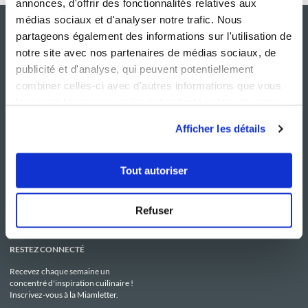
annonces, d'offrir des fonctionnalités relatives aux
médias sociaux et d'analyser notre trafic. Nous
partageons également des informations sur l'utilisation de
notre site avec nos partenaires de médias sociaux, de
publicité et d'analyse, qui peuvent potentiellement
combiner celles-ci avec d'autres informations que vous
leur avez fournies ou qu'ils ont collectées lors de votre
utilisation de leurs services.
Afficher les détails
NOS SITES
SERVICE CONSO
Guy Demarle
Contactez-nous
Tout autoriser
Club Guy Demarle
C.G.U
Le Mag'
Mentions légales
Boutique
Politique de confidentialité
Be Save
Utilisation des Cookies
Refuser
i-Cook'in
RESTEZ CONNECTÉ
Recevez chaque semaine un
concentré d'inspiration cuilinaire !
Inscrivez-vous à la Miamletter.