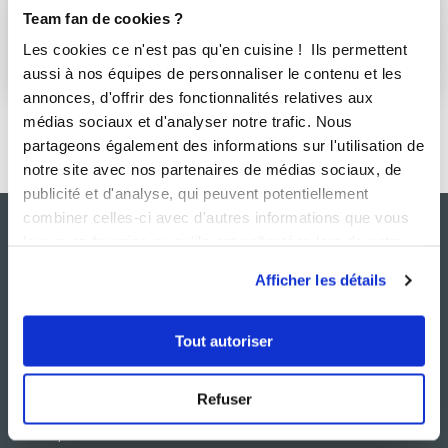
i-Cook’in®
Team fan de cookies ?
Les cookies ce n'est pas qu'en cuisine ! Ils permettent
S'abonner
aussi à nos équipes de personnaliser le contenu et les
annonces, d'offrir des fonctionnalités relatives aux
médias sociaux et d'analyser notre trafic. Nous
partageons également des informations sur l'utilisation de
notre site avec nos partenaires de médias sociaux, de
publicité et d'analyse, qui peuvent potentiellement
combiner celles-ci avec d'autres informations que vous
leur avez fournies ou qu'ils ont collectées lors de votre
utilisation de leurs services.
Afficher les détails
Tout autoriser
NOS SITES
SERVICE CONSO
Refuser
Guy Demarle
Contactez-nous
Club Guy Demarle
C.G.U