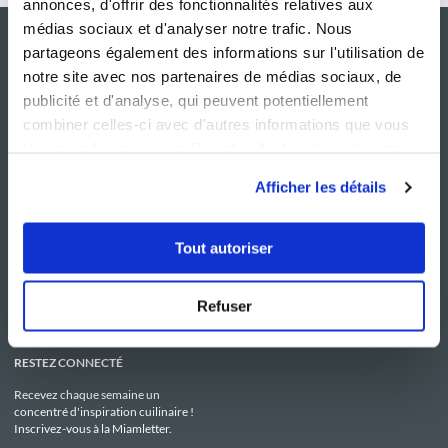
annonces, d'offrir des fonctionnalités relatives aux
médias sociaux et d'analyser notre trafic. Nous
partageons également des informations sur l'utilisation de
notre site avec nos partenaires de médias sociaux, de
publicité et d'analyse, qui peuvent potentiellement
combiner celles-ci avec d'autres informations que vous
leur avez fournies ou qu'ils ont collectées lors de votre
utilisation de leurs services.
Afficher les détails
NOS SITES
SERVICE CONSO
Guy Demarle
Contactez-nous
Tout autoriser
Club Guy Demarle
C.G.U
Le Mag'
Mentions légales
Boutique
Politique de confidentialité
Be Save
Utilisation des Cookies
Refuser
i-Cook'in
RESTEZ CONNECTÉ
Recevez chaque semaine un
concentré d'inspiration cuilinaire !
Inscrivez-vous à la Miamletter.