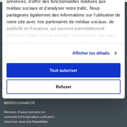
annonces, d'offrir des fonctionnalités relatives aux
médias sociaux et d'analyser notre trafic. Nous
partageons également des informations sur l'utilisation de
notre site avec nos partenaires de médias sociaux, de
publicité et d'analyse, qui peuvent potentiellement
combiner celles-ci avec d'autres informations que vous
leur avez fournies ou qu'ils ont collectées lors de votre
utilisation de leurs services.
Afficher les détails
NOS SITES
SERVICE CONSO
Guy Demarle
Contactez-nous
Tout autoriser
Club Guy Demarle
C.G.U
Le Mag'
Mentions légales
Boutique
Politique de confidentialité
Be Save
Utilisation des Cookies
Refuser
i-Cook'in
RESTEZ CONNECTÉ
Recevez chaque semaine un
concentré d'inspiration cuilinaire !
Inscrivez-vous à la Miamletter.