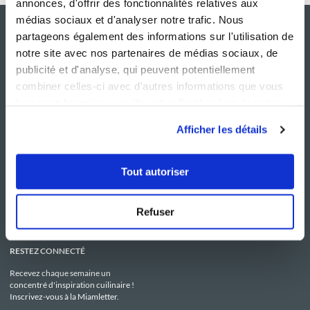
annonces, d'offrir des fonctionnalités relatives aux
médias sociaux et d'analyser notre trafic. Nous
partageons également des informations sur l'utilisation de
notre site avec nos partenaires de médias sociaux, de
publicité et d'analyse, qui peuvent potentiellement
combiner celles-ci avec d'autres informations que vous
leur avez fournies ou qu'ils ont collectées lors de votre
utilisation de leurs services.
Afficher les détails
NOS SITES
SERVICE CONSO
Guy Demarle
Contactez-nous
Tout autoriser
Club Guy Demarle
C.G.U
Le Mag'
Mentions légales
Boutique
Politique de confidentialité
Be Save
Utilisation des Cookies
Refuser
i-Cook'in
RESTEZ CONNECTÉ
Recevez chaque semaine un
concentré d'inspiration cuilinaire !
Inscrivez-vous à la Miamletter.