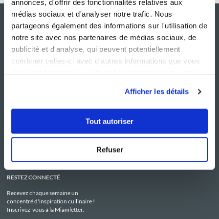
annonces, d'offrir des fonctionnalités relatives aux
médias sociaux et d'analyser notre trafic. Nous
partageons également des informations sur l'utilisation de
notre site avec nos partenaires de médias sociaux, de
publicité et d'analyse, qui peuvent potentiellement
combiner celles-ci avec d'autres informations que vous
leur avez fournies ou qu'ils ont collectées lors de votre
utilisation de leurs services.
Afficher les détails
NOS SITES
SERVICE CONSO
Guy Demarle
Contactez-nous
Tout autoriser
Club Guy Demarle
C.G.U
Le Mag'
Mentions légales
Boutique
Politique de confidentialité
Be Save
Utilisation des Cookies
Refuser
i-Cook'in
RESTEZ CONNECTÉ
Recevez chaque semaine un
concentré d'inspiration cuilinaire !
Inscrivez-vous à la Miamletter.