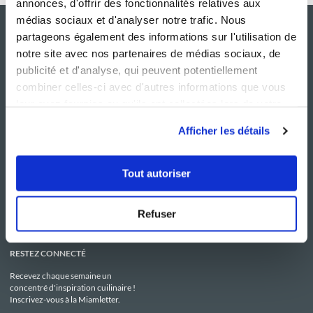
annonces, d'offrir des fonctionnalités relatives aux
médias sociaux et d'analyser notre trafic. Nous
partageons également des informations sur l'utilisation de
notre site avec nos partenaires de médias sociaux, de
publicité et d'analyse, qui peuvent potentiellement
combiner celles-ci avec d'autres informations que vous
leur avez fournies ou qu'ils ont collectées lors de votre
utilisation de leurs services.
Afficher les détails
NOS SITES
SERVICE CONSO
Guy Demarle
Contactez-nous
Tout autoriser
Club Guy Demarle
C.G.U
Le Mag'
Mentions légales
Boutique
Politique de confidentialité
Be Save
Utilisation des Cookies
Refuser
i-Cook'in
RESTEZ CONNECTÉ
Recevez chaque semaine un
concentré d'inspiration cuilinaire !
Inscrivez-vous à la Miamletter.