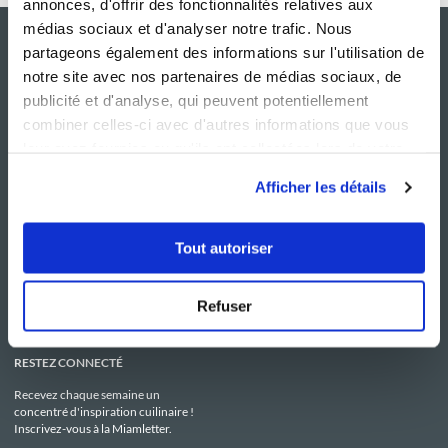
annonces, d'offrir des fonctionnalités relatives aux
médias sociaux et d'analyser notre trafic. Nous
partageons également des informations sur l'utilisation de
notre site avec nos partenaires de médias sociaux, de
publicité et d'analyse, qui peuvent potentiellement
combiner celles-ci avec d'autres informations que vous
leur avez fournies ou qu'ils ont collectées lors de votre
utilisation de leurs services.
Afficher les détails
NOS SITES
SERVICE CONSO
Guy Demarle
Contactez-nous
Tout autoriser
Club Guy Demarle
C.G.U
Le Mag'
Mentions légales
Boutique
Politique de confidentialité
Be Save
Utilisation des Cookies
Refuser
i-Cook'in
RESTEZ CONNECTÉ
Recevez chaque semaine un
concentré d'inspiration cuilinaire !
Inscrivez-vous à la Miamletter.