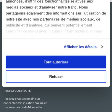
annonces, d'offrir des fonctionnalités relatives aux
médias sociaux et d'analyser notre trafic. Nous
partageons également des informations sur l'utilisation de
notre site avec nos partenaires de médias sociaux, de
publicité et d'analyse, qui peuvent potentiellement
combiner celles-ci avec d'autres informations que vous
leur avez fournies ou qu'ils ont collectées lors de votre
utilisation de leurs services.
Afficher les détails
NOS SITES
SERVICE CONSO
Guy Demarle
Contactez-nous
Tout autoriser
Club Guy Demarle
C.G.U
Le Mag'
Mentions légales
Boutique
Politique de confidentialité
Be Save
Utilisation des Cookies
Refuser
i-Cook'in
RESTEZ CONNECTÉ
Recevez chaque semaine un
concentré d'inspiration cuilinaire !
Inscrivez-vous à la Miamletter.